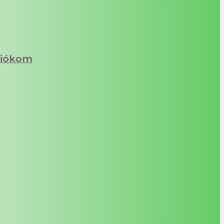
iókom