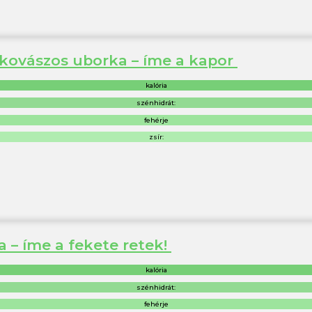
s kovászos uborka – íme a kapor
kalória
szénhidrát:
fehérje
zsír:
 – íme a fekete retek!
kalória
szénhidrát:
fehérje