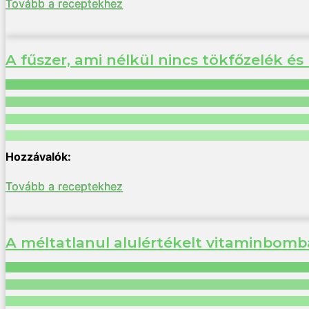
Tovább a receptekhez
A fűszer, ami nélkül nincs tökfőzelék é
Tovább a receptekhez
A méltatlanul alulértékelt vitaminbomba