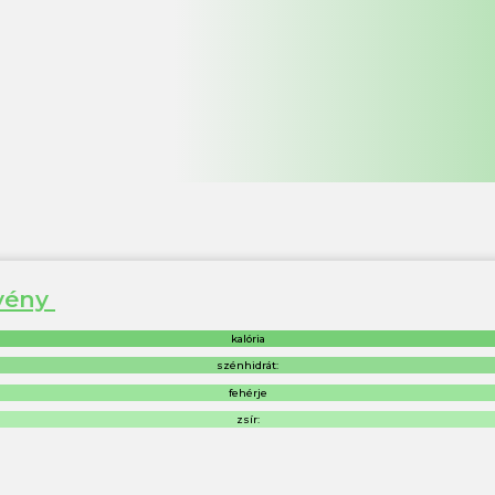
övény
kalória
szénhidrát:
fehérje
zsír: