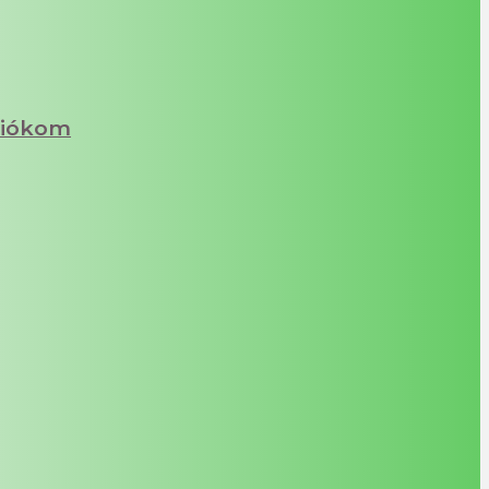
iókom