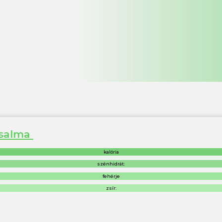
irsalma
kalória
szénhidrát:
fehérje
zsír: