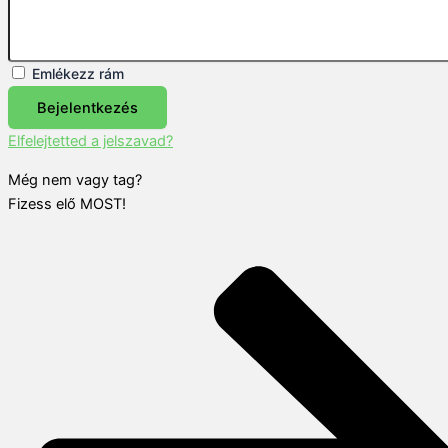
Emlékezz rám
Bejelentkezés
Elfelejtetted a jelszavad?
Még nem vagy tag?
Fizess elő MOST!