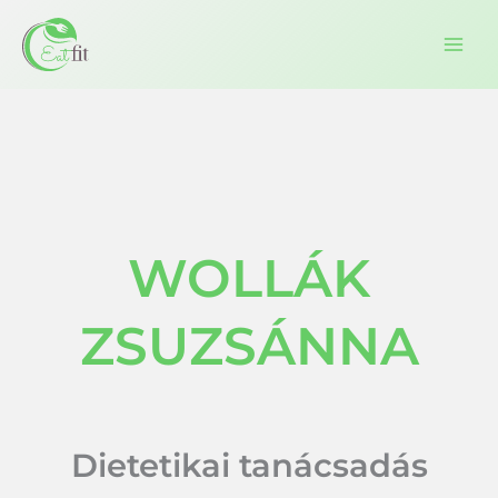
Ugrás
a
tartalomra
WOLLÁK
ZSUZSÁNNA
Dietetikai tanácsadás