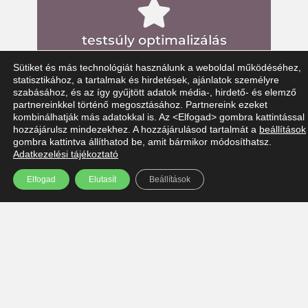
testsúly optimalizálás
Sütiket és más technológiát használunk a weboldal működéséhez,
statisztikához, a tartalmak és hirdetések, ajánlatok személyre
szabásához, és az így gyűjtött adatok média-, hirdető- és elemző
partnereinkkel történő megosztásához. Partnereink ezeket
klinikai dietetikai tanácsadás
kombinálhatják más adatokkal is. Az <Elfogad> gombra kattintással
hozzájárulsz mindezekhez. A hozzájárulásod tartalmát a
beállítások
gombra kattintva állíthatod be, amit bármikor módosíthatsz.
Adatkezelési tájékoztató
Elfogad
Elutasít
Beállítások
terápiás dietetikai tanácsadás
alternatív táplálkozási igények
kialakításához szakmai
tanácsadás