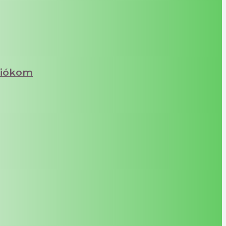
iókom