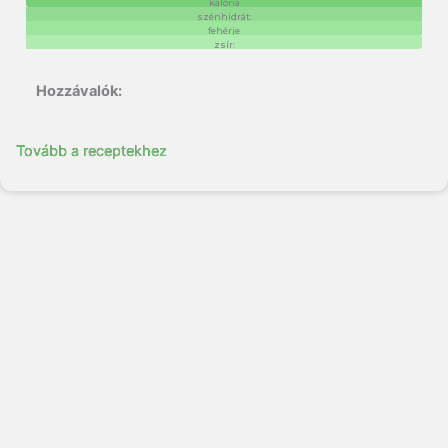
kalória
szénhidrát:
fehérje
zsír:
Tovább a receptekhez