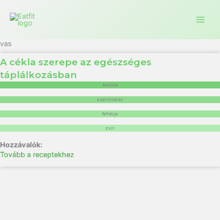
Ugrás
a
tartalomra
vas
A cékla szerepe az egészséges
táplálkozásban
kalória
szénhidrát:
fehérje
zsír:
Tovább a receptekhez