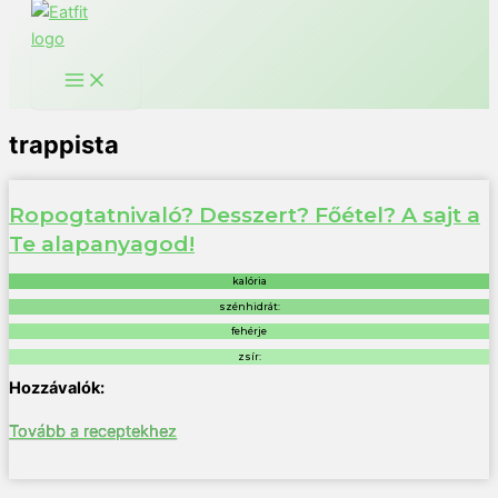
trappista
Ropogtatnivaló? Desszert? Főétel? A sajt a
Te alapanyagod!
kalória
szénhidrát:
fehérje
zsír:
Tovább a receptekhez