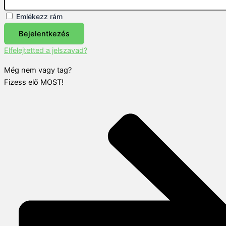
Emlékezz rám
Bejelentkezés
Elfelejtetted a jelszavad?
Még nem vagy tag?
Fizess elő MOST!