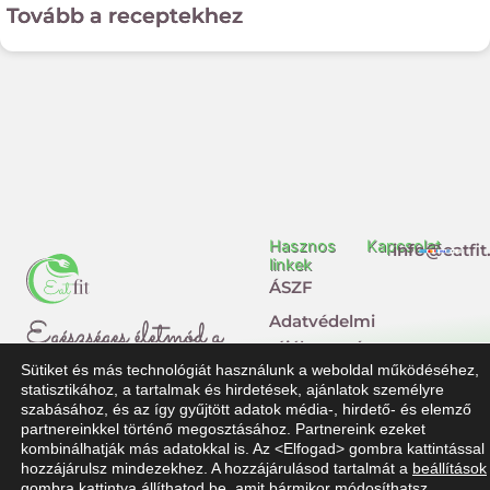
Tovább a receptekhez
Hasznos
Kapcsolat
info@eatfit
linkek
ÁSZF
Adatvédelmi
Egészséges életmód a
tájékoztató
Sütiket és más technológiát használunk a weboldal működéséhez,
mindennapokban
Impresszum
statisztikához, a tartalmak és hirdetések, ajánlatok személyre
szabásához, és az így gyűjtött adatok média-, hirdető- és elemző
Jogi
F
T
partnereinkkel történő megosztásához. Partnereink ezeket
nyilatkozat
kombinálhatják más adatokkal is. Az <Elfogad> gombra kattintással
a
i
hozzájárulsz mindezekhez. A hozzájárulásod tartalmát a
beállítások
Dolgozz
gombra kattintva állíthatod be, amit bármikor módosíthatsz.