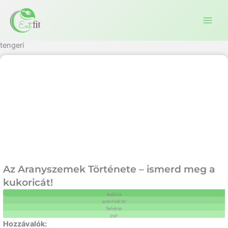
Ugrás
a
tartalomra
tengeri
Az Aranyszemek Története – ismerd meg a
kukoricát!
kalória
szénhidrát:
fehérje
zsír: