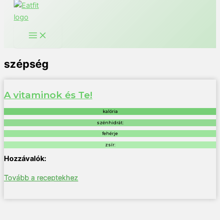
szépség
A vitaminok és Te!
kalória
szénhidrát:
fehérje
zsír:
Tovább a receptekhez