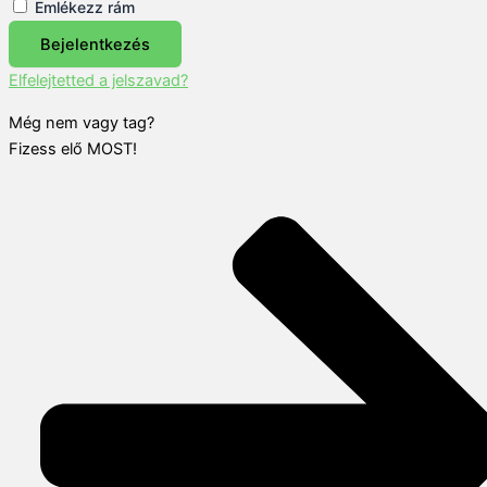
Emlékezz rám
Bejelentkezés
Elfelejtetted a jelszavad?
Még nem vagy tag?
Fizess elő MOST!