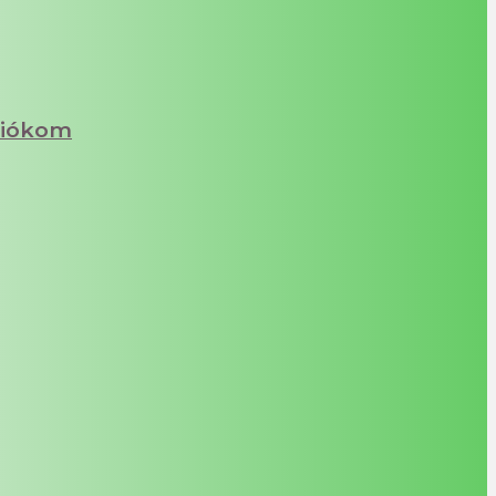
iókom