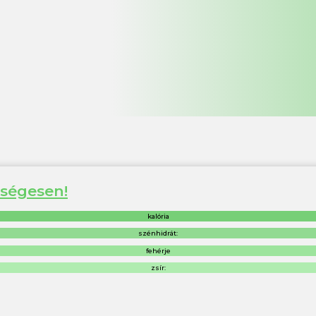
zségesen!
kalória
szénhidrát:
fehérje
zsír: