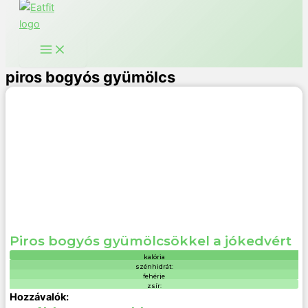
piros bogyós gyümölcs
Piros bogyós gyümölcsökkel a jókedvért
kalória
szénhidrát:
fehérje
zsír: