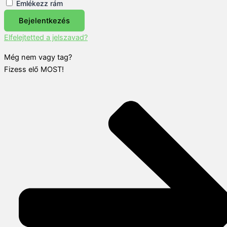
Emlékezz rám
Bejelentkezés
Elfelejtetted a jelszavad?
Még nem vagy tag?
Fizess elő MOST!