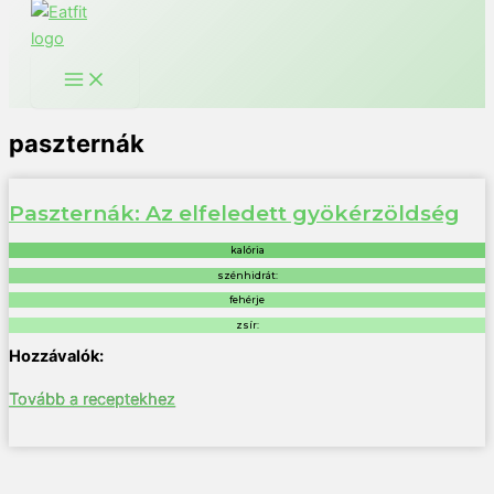
paszternák
Paszternák: Az elfeledett gyökérzöldség
kalória
szénhidrát:
fehérje
zsír:
Tovább a receptekhez