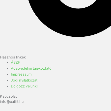
Hasznos linkek
ÁSZF
Adatvédelmi tájékoztató
Impresszum
Jogi nyilatkozat
Dolgozz velünk!
Kapcsolat
info@eatfit.hu