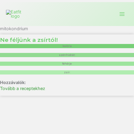
mitokondrium
Ne féljünk a zsírtól!
kalória
szénhidrát:
fehérje
zsír:
Tovább a receptekhez