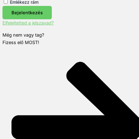
Emlékezz rám
Bejelentkezés
Elfelejtetted a jelszavad?
Még nem vagy tag?
Fizess elő MOST!