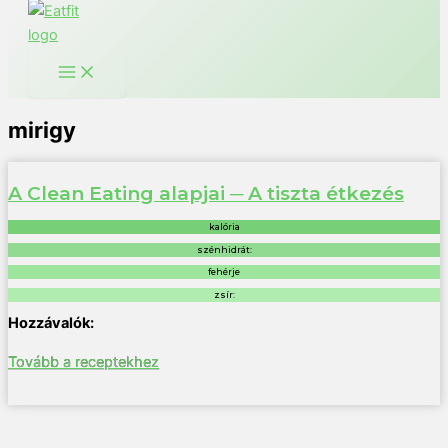
mirigy
A Clean Eating alapjai ─ A tiszta étkezés
kalória
szénhidrát:
fehérje
zsír:
Tovább a receptekhez