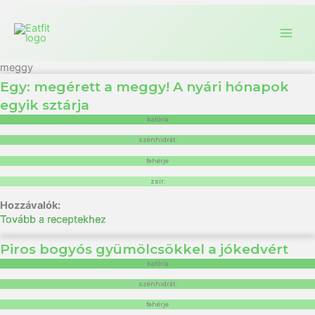
meggy
Egy: megérett a meggy! A nyári hónapok
egyik sztárja
kalória
szénhidrát:
fehérje
zsír:
Tovább a receptekhez
Piros bogyós gyümölcsökkel a jókedvért
kalória
szénhidrát:
fehérje