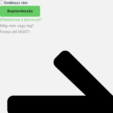
Emlékezz rám
Bejelentkezés
Elfelejtetted a jelszavad?
Még nem vagy tag?
Fizess elő MOST!