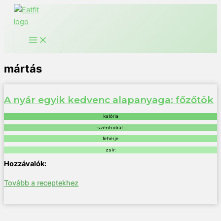
Ugrás
a
tartalomra
mártás
A nyár egyik kedvenc alapanyaga: főzőtök
kalória
szénhidrát:
fehérje
zsír:
Tovább a receptekhez