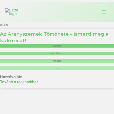
málé
Az Aranyszemek Története – ismerd meg a
kukoricát!
kalória
szénhidrát:
fehérje
zsír:
Tovább a receptekhez