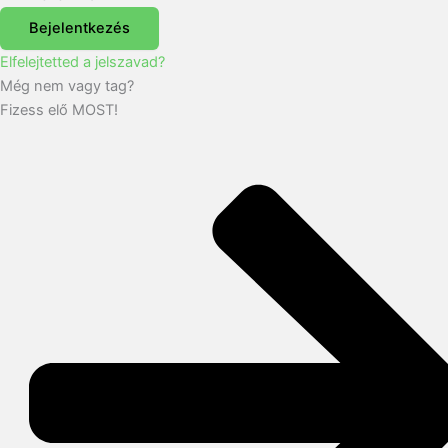
Bejelentkezés
Elfelejtetted a jelszavad?
Még nem vagy tag?
Fizess elő MOST!