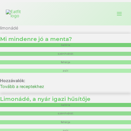
limonádé
Mi mindenre jó a menta?
kalória
szénhidrát:
fehérje
zsír:
Tovább a receptekhez
Limonádé, a nyár igazi hűsítője
kalória
szénhidrát:
fehérje
zsír: