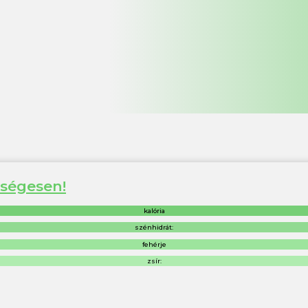
zségesen!
kalória
szénhidrát:
fehérje
zsír: