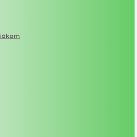
iókom