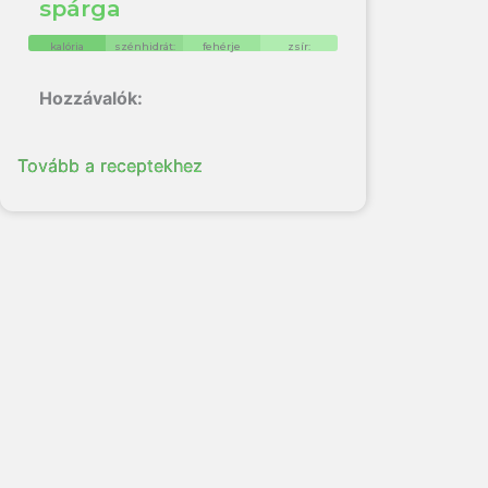
spárga
kalória
szénhidrát:
fehérje
zsír:
Tovább a receptekhez