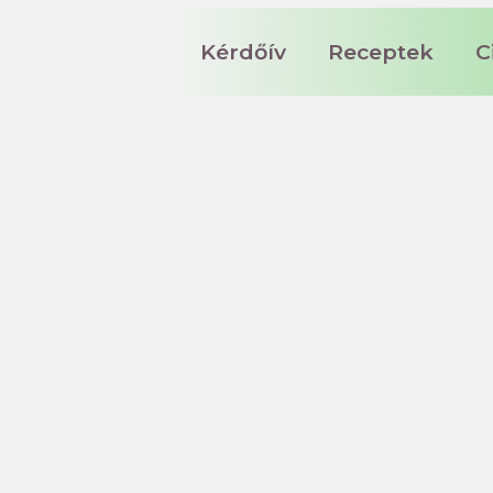
Kérdőív
Receptek
C