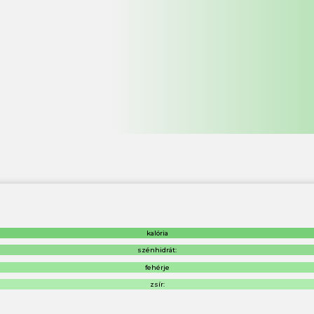
kalória
szénhidrát:
fehérje
zsír: