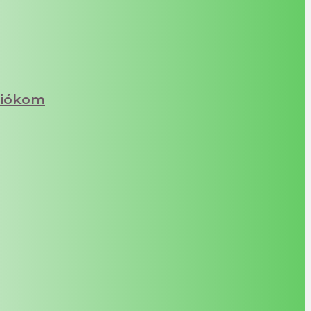
iókom