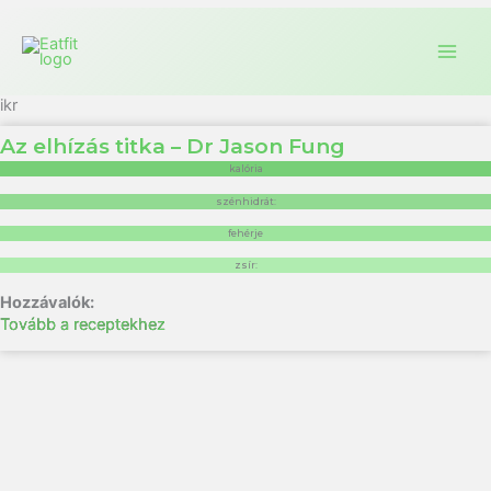
ikr
Az elhízás titka – Dr Jason Fung
kalória
szénhidrát:
fehérje
zsír:
Tovább a receptekhez