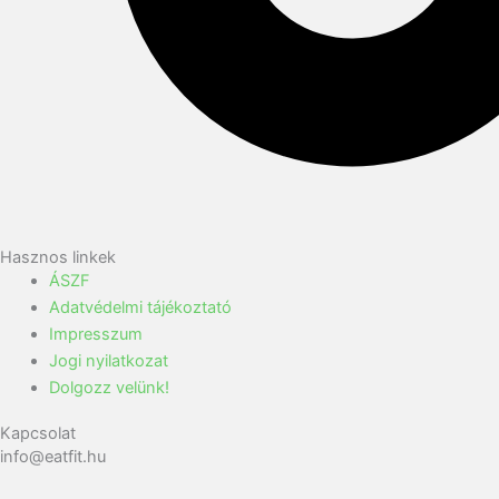
Hasznos linkek
ÁSZF
Adatvédelmi tájékoztató
Impresszum
Jogi nyilatkozat
Dolgozz velünk!
Kapcsolat
info@eatfit.hu