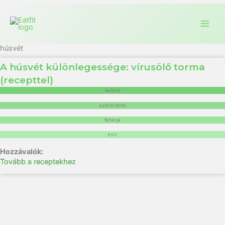
húsvét
A húsvét különlegessége: vírusölő torma
(recepttel)
kalória
szénhidrát:
fehérje
zsír:
Tovább a receptekhez