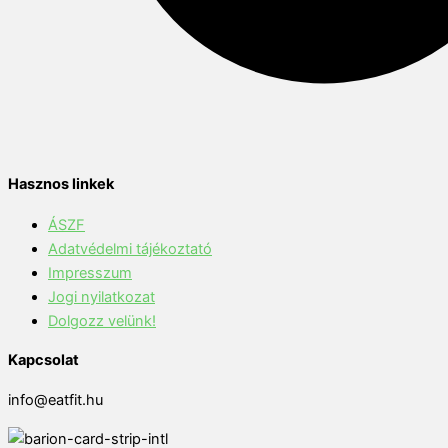
Hasznos linkek
ÁSZF
Adatvédelmi tájékoztató
Impresszum
Jogi nyilatkozat
Dolgozz velünk!
Kapcsolat
info@eatfit.hu