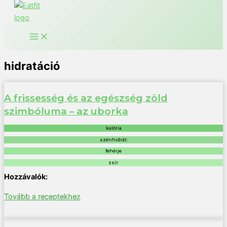
hidratáció
A frissesség és az egészség zöld
szimbóluma – az uborka
kalória
szénhidrát:
fehérje
zsír:
Tovább a receptekhez