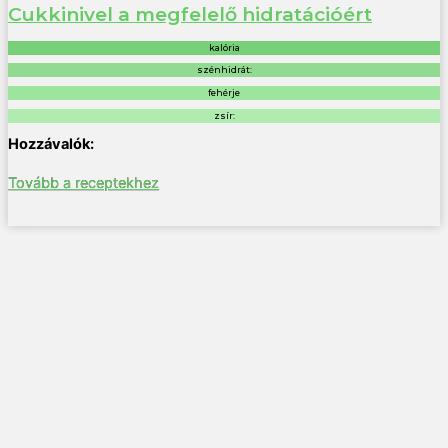
Cukkinivel a megfelelő hidratációért
kalória
szénhidrát:
fehérje
zsír:
Tovább a receptekhez