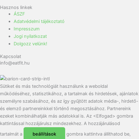
Hasznos linkek
ÁSZF
Adatvédelmi tájékoztató
Impresszum
Jogi nyilatkozat
Dolgozz velünk!
Kapcsolat
info@eatfit.hu
Sütiket és más technológiát használunk a weboldal
működéséhez, statisztikához, a tartalmak és hirdetések, ajánlatok
személyre szabásához, és az így gyűjtött adatok média-, hirdető-
és elemző partnereinkkel történő megosztásához. Partnereink
ezeket kombinálhatják más adatokkal is. Az <Elfogad> gombra
kattintással hozzájárulsz mindezekhez. A hozzájárulásod
tartalmát a
beállítások
gombra kattintva állíthatod be,