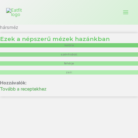
Ugrás
a
tartalomra
hársméz
Ezek a népszerű mézek hazánkban
kalória
szénhidrát:
fehérje
zsír:
Tovább a receptekhez