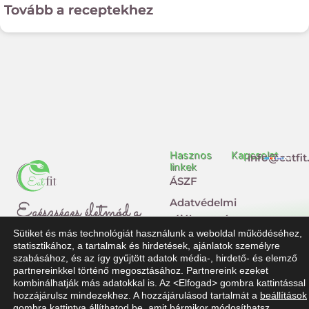
Tovább a receptekhez
Hasznos
Kapcsolat
info@eatfit
linkek
ÁSZF
Adatvédelmi
Egészséges életmód a
tájékoztató
Sütiket és más technológiát használunk a weboldal működéséhez,
mindennapokban
Impresszum
statisztikához, a tartalmak és hirdetések, ajánlatok személyre
szabásához, és az így gyűjtött adatok média-, hirdető- és elemző
Jogi
F
T
partnereinkkel történő megosztásához. Partnereink ezeket
nyilatkozat
kombinálhatják más adatokkal is. Az <Elfogad> gombra kattintással
a
i
hozzájárulsz mindezekhez. A hozzájárulásod tartalmát a
beállítások
Dolgozz
gombra kattintva állíthatod be, amit bármikor módosíthatsz.