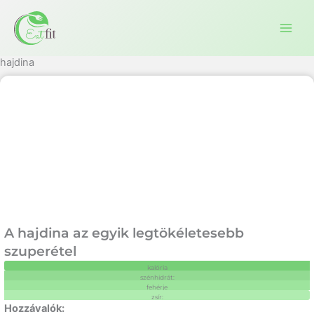
Ugrás
a
tartalomra
hajdina
A hajdina az egyik legtökéletesebb
szuperétel
kalória
szénhidrát:
fehérje
zsír: