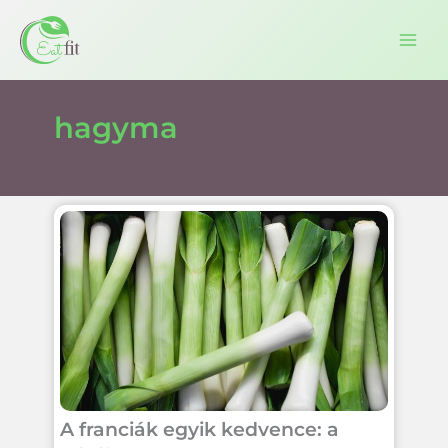
Ugrás
a
tartalomra
hagyma
A franciák egyik kedvence: a