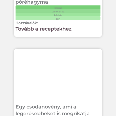
póréhagyma
kalória
szénhidrát:
fehérje
zsír:
Tovább a receptekhez
Egy csodanövény, ami a
legerősebbeket is megríkatja