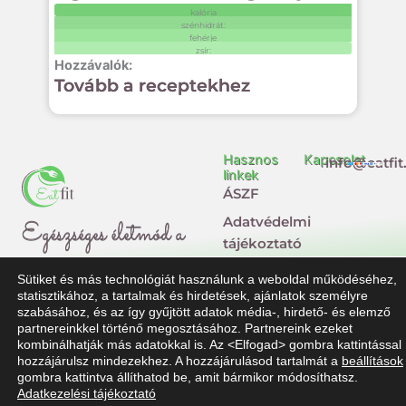
kalória
szénhidrát:
fehérje
zsír:
Tovább a receptekhez
Hasznos
Kapcsolat
info@eatfit
linkek
ÁSZF
Adatvédelmi
Egészséges életmód a
tájékoztató
mindennapokban
Impresszum
Sütiket és más technológiát használunk a weboldal működéséhez,
statisztikához, a tartalmak és hirdetések, ajánlatok személyre
Jogi
F
T
szabásához, és az így gyűjtött adatok média-, hirdető- és elemző
nyilatkozat
partnereinkkel történő megosztásához. Partnereink ezeket
a
i
kombinálhatják más adatokkal is. Az <Elfogad> gombra kattintással
Dolgozz
c
k
hozzájárulsz mindezekhez. A hozzájárulásod tartalmát a
beállítások
velünk!
gombra kattintva állíthatod be, amit bármikor módosíthatsz.
e
t
Adatkezelési tájékoztató