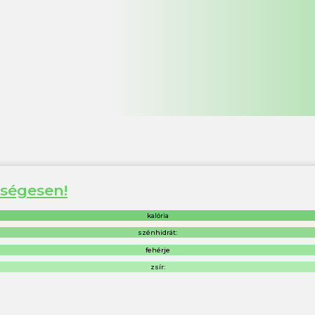
zségesen!
kalória
szénhidrát:
fehérje
zsír: