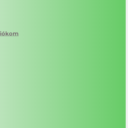
iókom