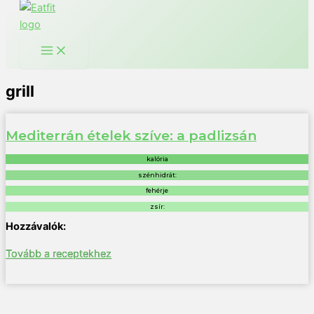
grill
Mediterrán ételek szíve: a padlizsán
kalória
szénhidrát:
fehérje
zsír:
Tovább a receptekhez