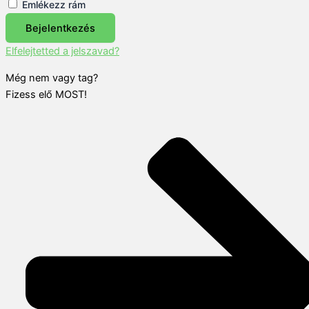
Emlékezz rám
Bejelentkezés
Elfelejtetted a jelszavad?
Még nem vagy tag?
Fizess elő MOST!