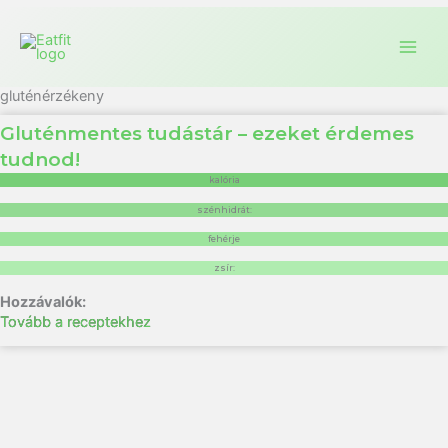
gluténérzékeny
Gluténmentes tudástár – ezeket érdemes
tudnod!
kalória
szénhidrát:
fehérje
zsír:
Tovább a receptekhez