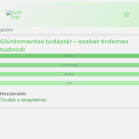
glutén
Gluténmentes tudástár – ezeket érdemes
tudnod!
kalória
szénhidrát:
fehérje
zsír:
Tovább a receptekhez