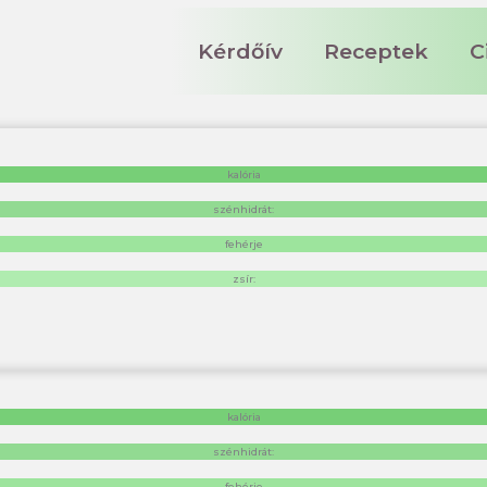
Kérdőív
Receptek
C
kalória
szénhidrát:
fehérje
zsír:
kalória
szénhidrát:
fehérje