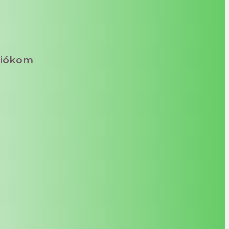
iókom