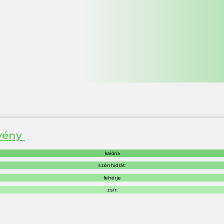
övény
kalória
szénhidrát:
fehérje
zsír: