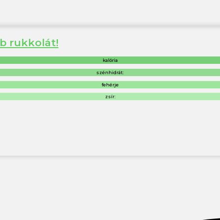
b rukkolát!
kalória
szénhidrát:
fehérje
zsír: