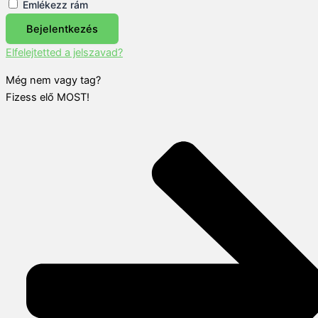
Emlékezz rám
Bejelentkezés
Elfelejtetted a jelszavad?
Még nem vagy tag?
Fizess elő MOST!