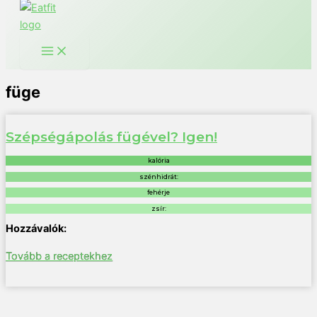
füge
Szépségápolás fügével? Igen!
kalória
szénhidrát:
fehérje
zsír:
Tovább a receptekhez