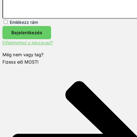
Emlékezz rám
Bejelentkezés
Elfelejtetted a jelszavad?
Még nem vagy tag?
Fizess elő MOST!