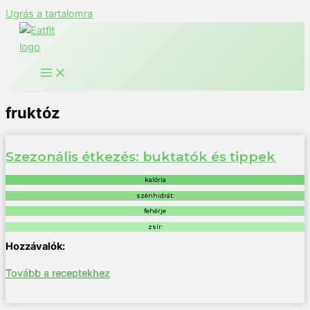
Ugrás a tartalomra
fruktóz
Szezonális étkezés: buktatók és tippek
kalória
szénhidrát:
fehérje
zsír:
Tovább a receptekhez