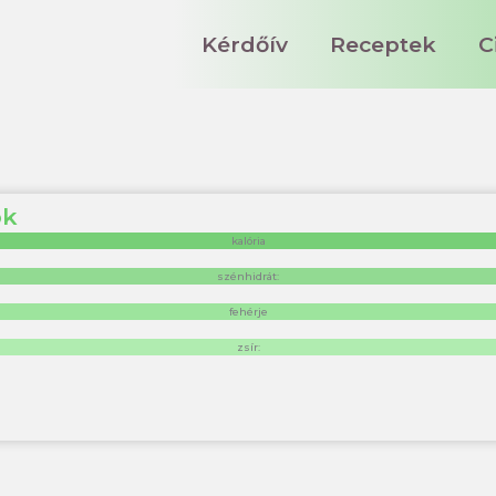
Kérdőív
Receptek
C
ök
kalória
szénhidrát:
fehérje
zsír: