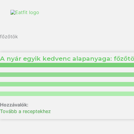
Ugrás
a
tartalomra
főzőtök
A nyár egyik kedvenc alapanyaga: főzőt
Tovább a receptekhez