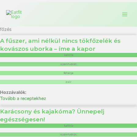
főzés
A fűszer, ami nélkül nincs tökfőzelék és
kovászos uborka – íme a kapor
kalória
szénhidrát:
fehérje
zsír:
Tovább a receptekhez
Karácsony és kajakóma? Ünnepelj
egészségesen!
kalória
szénhidrát: