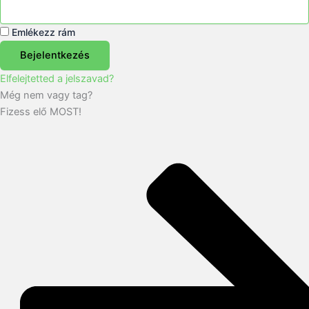
Emlékezz rám
Bejelentkezés
Elfelejtetted a jelszavad?
Még nem vagy tag?
Fizess elő MOST!