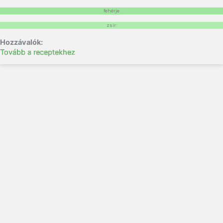
fehérje
zsír:
Tovább a receptekhez