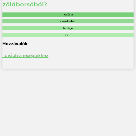
zöldborsóból?
kalória
szénhidrát:
fehérje
zsír:
Tovább a receptekhez