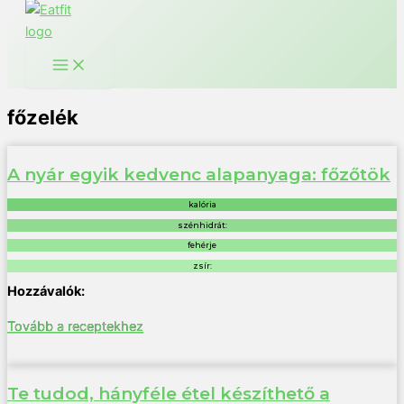
főzelék
A nyár egyik kedvenc alapanyaga: főzőtök
kalória
szénhidrát:
fehérje
zsír:
Tovább a receptekhez
Te tudod, hányféle étel készíthető a