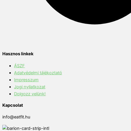
Hasznos linkek
ÁSZF
Adatvédelmi tájékoztató
Impresszum
Jogi nyilatkozat
Dolgozz velünk!
Kapcsolat
info@eatfit.hu