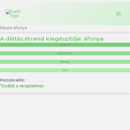
fekete áfonya
A diétás étrend kiegészítője: áfonya
kalória
szénhidrát:
fehérje
zsír:
Tovább a receptekhez