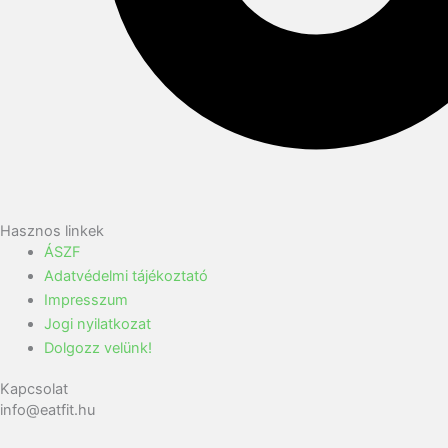
Hasznos linkek
ÁSZF
Adatvédelmi tájékoztató
Impresszum
Jogi nyilatkozat
Dolgozz velünk!
Kapcsolat
info@eatfit.hu