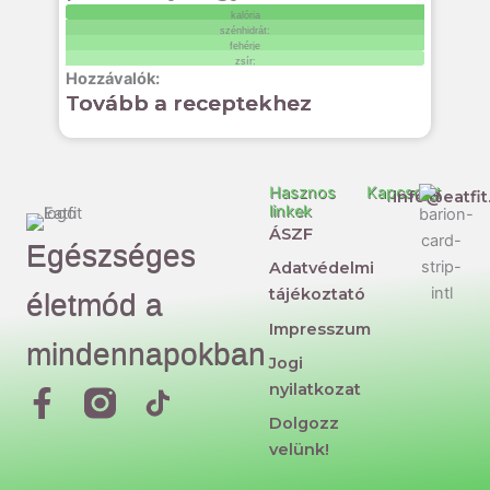
kalória
szénhidrát:
fehérje
zsír:
Tovább a receptekhez
Hasznos
Kapcsolat
info@eatfit
linkek
ÁSZF
Egészséges
Adatvédelmi
tájékoztató
életmód a
Impresszum
mindennapokban
Jogi
nyilatkozat
F
T
Dolgozz
a
i
velünk!
c
k