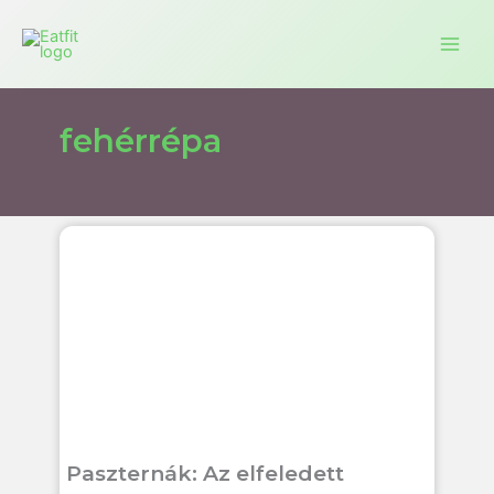
Ugrás
a
tartalomra
fehérrépa
Paszternák: Az elfeledett