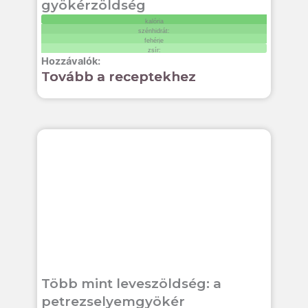
gyökérzöldség
kalória
szénhidrát:
fehérje
zsír:
Tovább a receptekhez
Több mint leveszöldség: a
petrezselyemgyökér