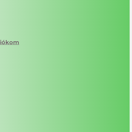
iókom