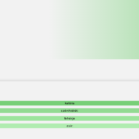
kalória
szénhidrát:
fehérje
zsír: