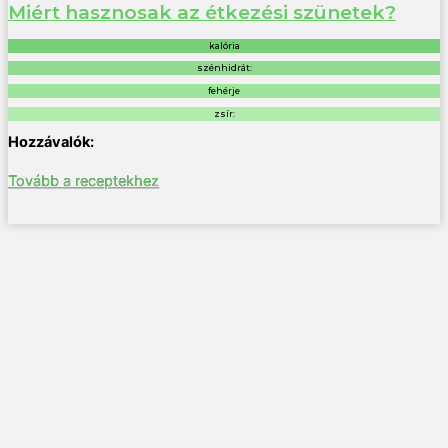
Miért hasznosak az étkezési szünetek?
kalória
szénhidrát:
fehérje
zsír:
Tovább a receptekhez