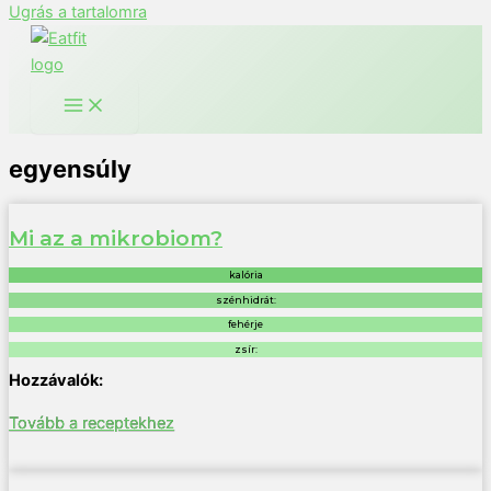
Ugrás a tartalomra
egyensúly
Mi az a mikrobiom?
kalória
szénhidrát:
fehérje
zsír:
Tovább a receptekhez