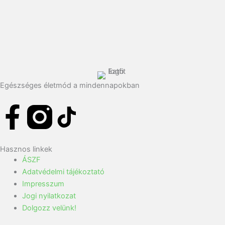
Egészséges életmód a mindennapokban
F
T
a
i
Hasznos linkek
c
k
ÁSZF
Adatvédelmi tájékoztató
e
t
Impresszum
Jogi nyilatkozat
b
o
Dolgozz velünk!