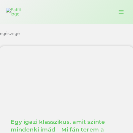
Ugrás
a
tartalomra
egészsgé
Egy igazi klasszikus, amit szinte
mindenki imád – Mi fán terem a