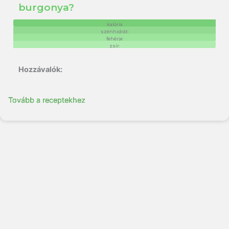
burgonya?
kalória
szénhidrát:
fehérje
zsír:
Tovább a receptekhez