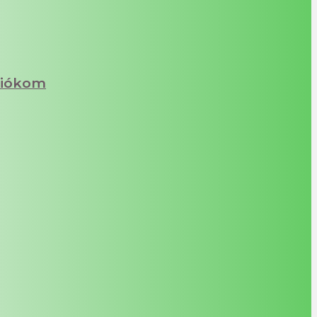
iókom