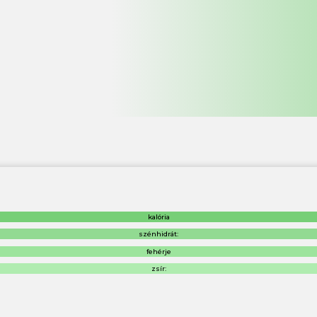
kalória
szénhidrát:
fehérje
zsír: