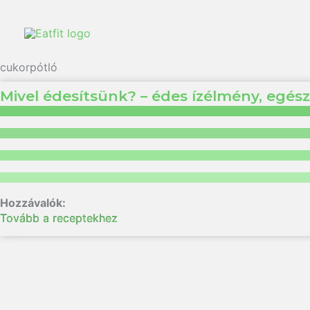
cukorpótló
Mivel édesítsünk? – édes ízélmény, egés
Tovább a receptekhez