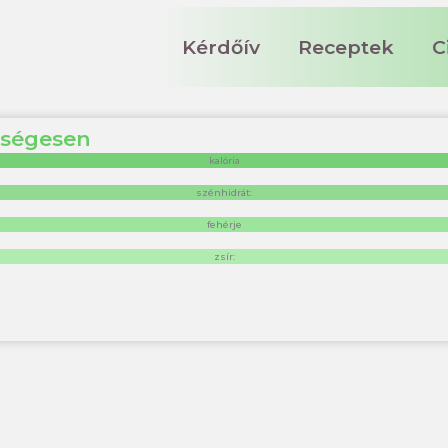
Kérdőív
Receptek
C
zségesen
kalória
szénhidrát:
fehérje
zsír: