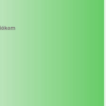
iókom