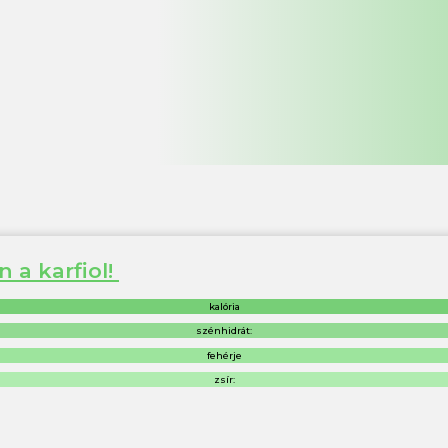
n a karfiol!
kalória
szénhidrát:
fehérje
zsír: