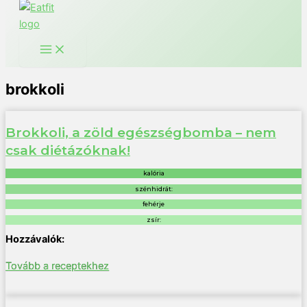
brokkoli
Brokkoli, a zöld egészségbomba – nem
csak diétázóknak!
kalória
szénhidrát:
fehérje
zsír:
Tovább a receptekhez