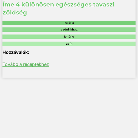
Íme 4 különösen egészséges tavaszi
zöldség
kalória
szénhidrát:
fehérje
zsír:
Tovább a receptekhez