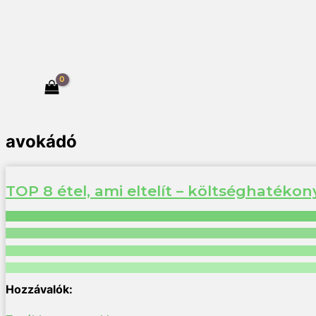
avokádó
TOP 8 étel, ami eltelít – költséghaték