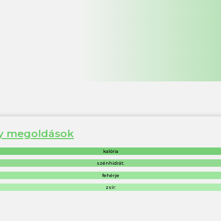
ony megoldások
kalória
szénhidrát:
fehérje
zsír: