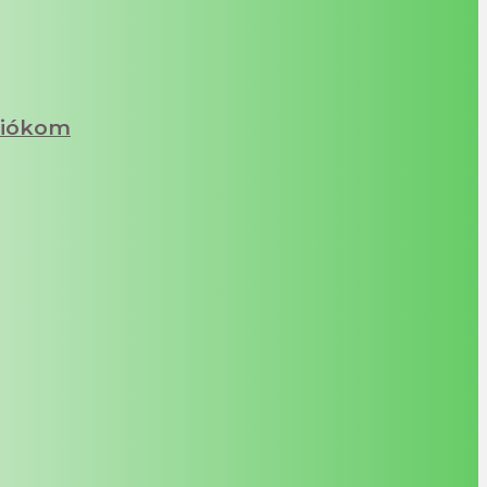
iókom