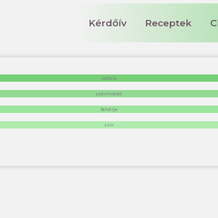
Kérdőív
Receptek
C
kalória
szénhidrát:
fehérje
zsír: